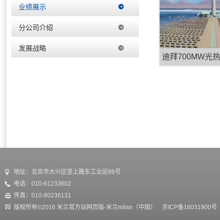
业绩展示
分公司介绍
发展战略
迪拜700MW光热
伏项
地址：北京市大兴区垡上路东工业区88号
电话：010-61233602
传真：010-80236131
版权所有©2016 米兰官方站网页版-米兰milan（中国） 京ICP备16031900